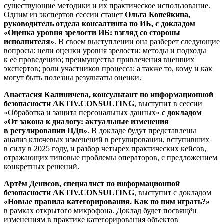
существующие методики и их практическое использование.
Одним из экспертов сессии станет
Ольга Копейкина,
руководитель отдела консалтинга по ИБ, с докладом
«Оценка уровня зрелости ИБ: взгляд со стороны
исполнителя»
. В своем выступлении она разберет следующие
вопросы: цели оценки уровня зрелости; методы и подходы
к ее проведению; преимущества привлечения внешних
экспертов; роли участников процесса; а также то, кому и как
могут быть полезны результаты оценки.
Анастасия Калиничева, консультант по информационной
безопасности AKTIV.CONSULTING
, выступит в сессии
«Обработка и защита персональных данных»
с докладом
«От закона к диалогу: актуальные изменения
в регулировании ПДн»
. В докладе будут представлены
анализ ключевых изменений в регулировании, вступивших
в силу в 2025 году, и разбор четырех практических кейсов,
отражающих типовые проблемы операторов, с предложением
конкретных решений.
Артём Денисов, специалист по информационной
безопасности AKTIV.CONSULTING
, выступит с докладом
«Новые правила категорирования. Как по ним играть?»
в рамках открытого микрофона. Доклад будет посвящён
изменениям в практике категорирования объектов