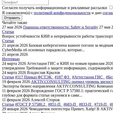
Согласен получать информационные и рекламные рассылки
Я ознакомлен(а) с
политикой конфиденциальности
и даю
согла
Отправить
Читайте также
27 мая 2026
Границы ответственности: Safety и Security
27 мая 
Статьи
Вопрос устойчивости КИИ и непрерывности работы транспортн
Статьи
21 апреля 2026
Базовая кибергигиена важнее погони за модны
CyberMedia об основных парадоксах, которые...
21 апреля 2026
Интервью
24 марта 2026
Аттестация ГИС и КИИ по новым правилам 202
утверждении Требований о защите информации, содержащейся 
24 марта 2026
Владислав Крылов
Статьи
#117 Приказ ФСТЭК
#187 ФЗ
#Аттестация ГИС
#Бе
19 февраля 2026
AKTIV.CONSULTING оценил уровень зрелости
Эксперты бизнес-направления AKTIV.CONSULTING Компании «
11 февраля 2026
Возрождение ГОСТ Р 57580.1: практический г
глубоко для формата статьи окунемся в сами...
11 февраля 2026
Алексей Сторож
Статьи
#ГОСТ Р 57580.2
#851-П
#683-П
#833-П
#719-П
#
29 января 2026
Чемоданчик пентестера
Привет, Хабр! В AKTIV