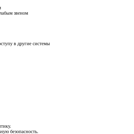
и
слабым звеном
оступу в другие системы
тику.
ьную безопасность.