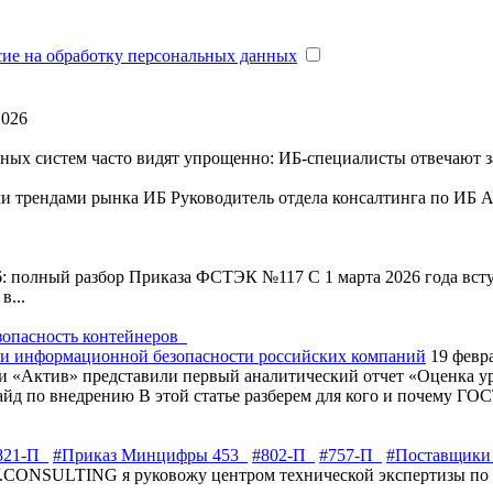
сие на обработку персональных данных
2026
ых систем часто видят упрощенно: ИБ-специалисты отвечают за
ми трендами рынка ИБ
Руководитель отдела консалтинга по ИБ
6: полный разбор Приказа ФСТЭК №117
С 1 марта 2026 года вс
в...
зопасность контейнеров
 информационной безопасности российских компаний
19 февр
Актив» представили первый аналитический отчет «Оценка уро
айд по внедрению
В этой статье разберем для кого и почему ГОС
821-П
#Приказ Минцифры 453
#802-П
#757-П
#Поставщики
.CONSULTING я руковожу центром технической экспертизы по 