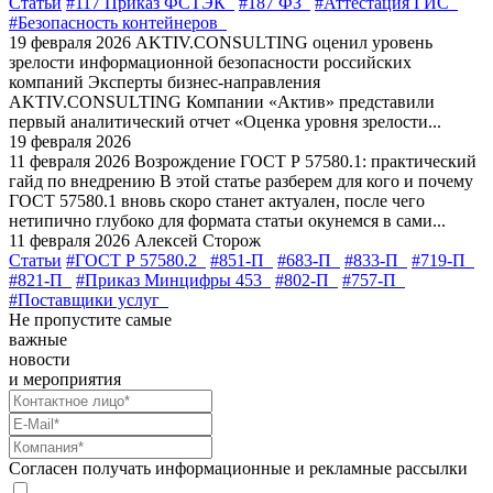
Статьи
#117 Приказ ФСТЭК
#187 ФЗ
#Аттестация ГИС
#Безопасность контейнеров
19 февраля 2026
AKTIV.CONSULTING оценил уровень
зрелости информационной безопасности российских
компаний
Эксперты бизнес-направления
AKTIV.CONSULTING Компании «Актив» представили
первый аналитический отчет «Оценка уровня зрелости...
19 февраля 2026
11 февраля 2026
Возрождение ГОСТ Р 57580.1: практический
гайд по внедрению
В этой статье разберем для кого и почему
ГОСТ 57580.1 вновь скоро станет актуален, после чего
нетипично глубоко для формата статьи окунемся в сами...
11 февраля 2026
Алексей Сторож
Статьи
#ГОСТ Р 57580.2
#851-П
#683-П
#833-П
#719-П
#821-П
#Приказ Минцифры 453
#802-П
#757-П
#Поставщики услуг
Не пропустите самые
важные
новости
и мероприятия
Согласен получать информационные и рекламные рассылки