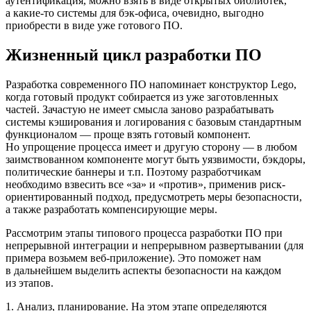
аутентификация, можно взять в виде открытых библиотек,
а какие-то системы для бэк-офиса, очевидно, выгодно
приобрести в виде уже готового ПО.
Жизненный цикл разработки ПО
Разработка современного ПО напоминает конструктор Lego,
когда готовый продукт собирается из уже заготовленных
частей. Зачастую не имеет смысла заново разрабатывать
системы кэширования и логирования с базовым стандартным
функционалом — проще взять готовый компонент.
Но упрощение процесса имеет и другую сторону — в любом
заимствованном компоненте могут быть уязвимости, бэкдоры,
политические баннеры и т.п. Поэтому разработчикам
необходимо взвесить все «за» и «против», применив риск-
ориентированный подход, предусмотреть меры безопасности,
а также разработать компенсирующие меры.
Рассмотрим этапы типового процесса разработки ПО при
непрерывной интеграции и непрерывном развертывании (для
примера возьмем веб-приложение). Это поможет нам
в дальнейшем выделить аспекты безопасности на каждом
из этапов.
1. Анализ, планирование. На этом этапе определяются