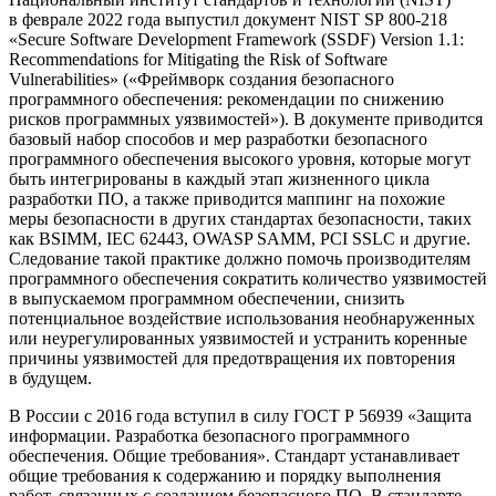
в феврале 2022 года выпустил документ NIST SP 800-218
«Secure Software Development Framework (SSDF) Version 1.1:
Recommendations for Mitigating the Risk of Software
Vulnerabilities» («Фреймворк создания безопасного
программного обеспечения: рекомендации по снижению
рисков программных уязвимостей»). В документе приводится
базовый набор способов и мер разработки безопасного
программного обеспечения высокого уровня, которые могут
быть интегрированы в каждый этап жизненного цикла
разработки ПО, а также приводится маппинг на похожие
меры безопасности в других стандартах безопасности, таких
как BSIMM, IEC 62443, OWASP SAMM, PCI SSLC и другие.
Следование такой практике должно помочь производителям
программного обеспечения сократить количество уязвимостей
в выпускаемом программном обеспечении, снизить
потенциальное воздействие использования необнаруженных
или неурегулированных уязвимостей и устранить коренные
причины уязвимостей для предотвращения их повторения
в будущем.
В России с 2016 года вступил в силу ГОСТ Р 56939 «Защита
информации. Разработка безопасного программного
обеспечения. Общие требования». Стандарт устанавливает
общие требования к содержанию и порядку выполнения
работ, связанных с созданием безопасного ПО. В стандарте