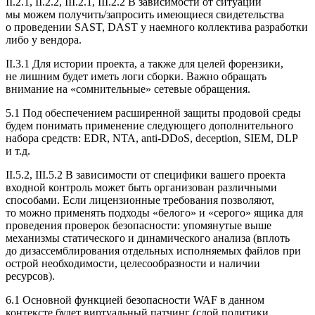
II.2.1, II.2.2, III.2.1, III.2.2 В зависимости от ситуации
мы можем получить/запросить имеющиеся свидетельства
о проведении SAST, DAST у наемного коллектива разработки
либо у вендора.
II.3.1 Для истории проекта, а также для целей форензики,
не лишним будет иметь логи сборки. Важно обращать
внимание на «сомнительные» сетевые обращения.
5.1 Под обеспечением расширенной защиты продовой среды
будем понимать применение следующего дополнительного
набора средств: EDR, NTA, anti-DDoS, deception, SIEM, DLP
и т.д.
II.5.2, III.5.2 В зависимости от специфики вашего проекта
входной контроль может быть организован различными
способами. Если лицензионные требования позволяют,
то можно применять подходы «белого» и «серого» ящика для
проведения проверок безопасности: упомянутые выше
механизмы статического и динамического анализа (вплоть
до дизассемблирования отдельных исполняемых файлов при
острой необходимости, целесообразности и наличии
ресурсов).
6.1 Основной функцией безопасности WAF в данном
контексте будет виртуальный патчинг (слой политики