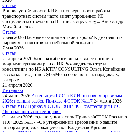
2026
Статьи
Вопрос устойчивости КИИ и непрерывности работы
транспортных систем часто видят упрощенно: ИБ-
специалисты отвечают за ИТ-инфраструктуру,...
Александр
Михайличенко
Статьи
7 мая 2026
Насколько защищен твой пароль?
К дню защиты
пароля мы подготовили небольшой чек-лист.
7 мая 2026
Статьи
21 апреля 2026
Базовая кибергигиена важнее погони за
модными трендами рынка ИБ
Руководитель отдела
консалтинга по ИБ AKTIV.CONSULTING Ольга Копейкина
рассказала изданию CyberMedia об основных парадоксах,
которые...
21 апреля 2026
Интервью
24 марта 2026
Аттестация ГИС и КИИ по новым правилам
2026: полный разбор Приказа ФСТЭК №117
24 марта 2026
Статьи
#117 Приказ ФСТЭК
#187 ФЗ
#Аттестация ГИС
#Безопасность контейнеров
С 1 марта 2026 года вступил в силу Приказ ФСТЭК России от
11.04.2025 №117 «Об утверждении Требований о защите
информации, содержащейся в...
Владислав Крылов