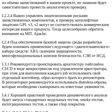
из объема заимствований в вашем проекте, не лишним будет
самостоятельно провести аналогичную проверку.
I.2.2.4 Важно управлять лицензионными рисками
заимствованных компонентов, к примеру, копилефтные
лицензии GPL v3, v2 могут не соответствовать коммерческим
интересам вашего продукта. Тогда целесообразно обратить
внимание на MIT, Apachе.
I.2.4 Под обеспечением базовой защиты среды разработки
будем понимать применение следующего «джентельменского»
набора средств: АВЗ, сканеров защищенности,
многофункциональных шлюзов безопасности, СЗИ от НСД.
I.3.1 Рекомендуется проектировать архитектуру пайплайна
CI/CD в виде микросервисов под управлением оркестратора,
при этом для выполнения каждого job использовать свой
отдельный контейнер, образ которого брать из репозитория.
В репозитории рекомендуется использовать distroless-образы,
которые необходимо сканировать на известные уязвимости.
I.4.1 Хорошей практикой проведения динамического анализа
будет запуск стандартных модульных тестов, smoke-тестов,
интеграционных тестов, а также сбор покрытия.