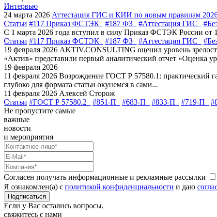
Интервью
24 марта 2026
Аттестация ГИС и КИИ по новым правилам 202
Статьи
#117 Приказ ФСТЭК
#187 ФЗ
#Аттестация ГИС
#Бе
С 1 марта 2026 года вступил в силу Приказ ФСТЭК России от 
Статьи
#117 Приказ ФСТЭК
#187 ФЗ
#Аттестация ГИС
#Бе
19 февраля 2026
AKTIV.CONSULTING оценил уровень зрелости
«Актив» представили первый аналитический отчет «Оценка уро
19 февраля 2026
11 февраля 2026
Возрождение ГОСТ Р 57580.1: практический г
глубоко для формата статьи окунемся в сами...
11 февраля 2026
Алексей Сторож
Статьи
#ГОСТ Р 57580.2
#851-П
#683-П
#833-П
#719-П
#
Не пропустите самые
важные
новости
и мероприятия
Согласен получать информационные и рекламные рассылки
Я ознакомлен(а) с
политикой конфиденциальности
и даю
согла
Подписаться
Если у Вас остались вопросы,
свяжитесь с нами