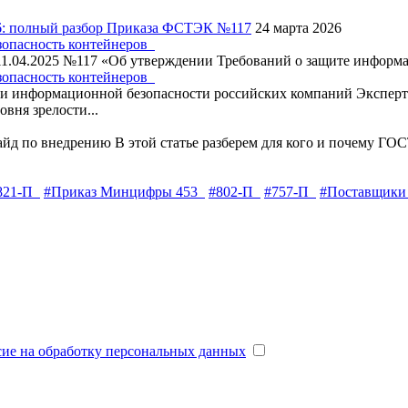
6: полный разбор Приказа ФСТЭК №117
24 марта 2026
зопасность контейнеров
11.04.2025 №117 «Об утверждении Требований о защите информац
зопасность контейнеров
 информационной безопасности российских компаний
Экспер
вня зрелости...
айд по внедрению
В этой статье разберем для кого и почему ГОС
821-П
#Приказ Минцифры 453
#802-П
#757-П
#Поставщики
сие на обработку персональных данных