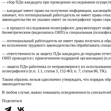
— сбор ПДн кандидата при проведении исследования осуществ
— кандидат имеет право на получение информации, касающейся 
означает, что потенциальный работодатель не имеет права отка
законодательстве не указано имеет ли полиграфолог право скр
— в процессе исследования полиграфолог документирует инфо
биометрическим (видеозапись ОИП) и специальным (психофизиол
— потенциальный работодатель не имеет права получать и обр
во исполнение трудового законодательства обрабатывать специал
— ответственность за защиту ПДн кандидата до передачи отч
ОИП проводится с привлечением подрядной организации) (п.п. 
— защита ПДн работника от неправомерного их использования 
полиграфолога (п.п. 1.1, статья 3, 152-ФЗ; п. 7, статья 86, ТК).
Таким образом, нельзя однозначно утверждать, что порядок об
законодательстве.
В любом случае, важно повышать осведомленность соискателе
Поделиться