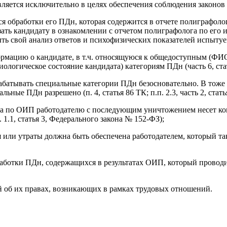
ляется исключительно в целях обеспечения соблюдения законов
обработки его ПДн, которая содержится в отчете полиграфолога 
зать кандидату в ознакомлении с отчетом полиграфолога по его 
ыть свой анализ ответов и психофизических показателей испытуе
рмацию о кандидате, в т.ч. относящуюся к общедоступным (ФИО
огическое состояние кандидата) категориям ПДн (часть 6, стат
абатывать специальные категории ПДн безосновательно. В тоже 
ьные ПДн разрешено (п. 4, статья 86 ТК; п.п. 2.3, часть 2, стат
ета по ОИП работодателю с последующим уничтожением несет ко
1.1, статья 3, Федерального закона № 152-ФЗ);
или утраты должна быть обеспечена работодателем, который так
работки ПДн, содержащихся в результатах ОИП, который проводи
й об их правах, возникающих в рамках трудовых отношений.