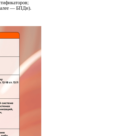
нтификаторов;
далее — БПДн).