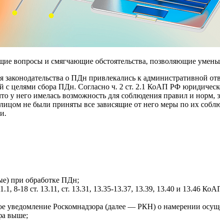
бщие вопросы и смягчающие обстоятельства, позволяющие умень
законодательства о ПДн привлекались к административной ответ
ой с целями сбора ПДн. Согласно ч. 2 ст. 2.1 КоАП РФ юридиче
что у него имелась возможность для соблюдения правил и норм
 лицом не были приняты все зависящие от него меры по их собл
и.
ые) при обработке ПДн;
, 8-18 ст. 13.11, ст. 13.31, 13.35-13.37, 13.39, 13.40 и 13.46
ое уведомление Роскомнадзора (далее — РКН) о намерении осуще
фа выше;