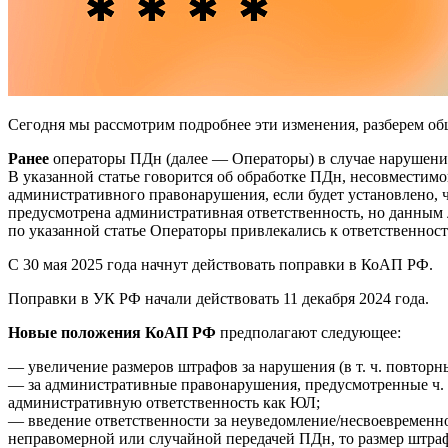
Сегодня мы рассмотрим подробнее эти изменения, разберем о
Ранее
операторы ПДн (далее — Операторы) в случае нарушения 
В указанной статье говорится об обработке ПДн, несовместим
административного правонарушения, если будет установлено, 
предусмотрена административная ответственность, но данным
по указанной статье Операторы привлекались к ответственност
С 30 мая 2025 года начнут действовать поправки в КоАП РФ.
Поправки в УК РФ начали действовать 11 декабря 2024 года.
Новые положения КоАП РФ
предполагают следующее:
— увеличение размеров штрафов за нарушения (в т. ч. повторн
— за административные правонарушения, предусмотренные ч. 1.1
административную ответственность как ЮЛ;
— введение ответственности за неуведомление/несвоевременн
неправомерной или случайной передачей ПДн, то размер штра