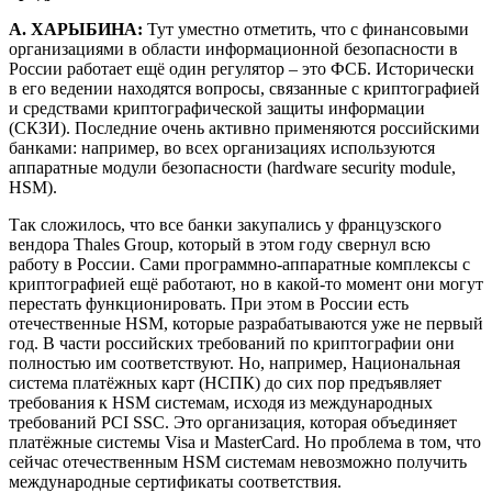
А. ХАРЫБИНА:
Тут уместно отметить, что с финансовыми
организациями в области информационной безопасности в
России работает ещё один регулятор – это ФСБ. Исторически
в его ведении находятся вопросы, связанные с криптографией
и средствами криптографической защиты информации
(СКЗИ). Последние очень активно применяются российскими
банками: например, во всех организациях используются
аппаратные модули безопасности (hardware security module,
HSM).
Так сложилось, что все банки закупались у французского
вендора Thales Group, который в этом году свернул всю
работу в России. Сами программно-аппаратные комплексы с
криптографией ещё работают, но в какой-то момент они могут
перестать функционировать. При этом в России есть
отечественные HSM, которые разрабатываются уже не первый
год. В части российских требований по криптографии они
полностью им соответствуют. Но, например, Национальная
система платёжных карт (НСПК) до сих пор предъявляет
требования к HSM системам, исходя из международных
требований PCI SSC. Это организация, которая объединяет
платёжные системы Visa и MasterCard. Но проблема в том, что
сейчас отечественным HSM системам невозможно получить
международные сертификаты соответствия.