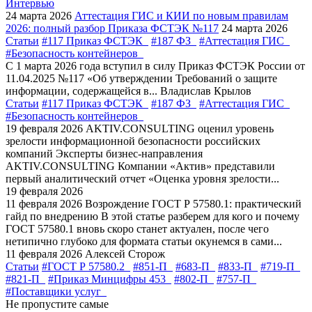
Интервью
24 марта 2026
Аттестация ГИС и КИИ по новым правилам
2026: полный разбор Приказа ФСТЭК №117
24 марта 2026
Статьи
#117 Приказ ФСТЭК
#187 ФЗ
#Аттестация ГИС
#Безопасность контейнеров
С 1 марта 2026 года вступил в силу Приказ ФСТЭК России от
11.04.2025 №117 «Об утверждении Требований о защите
информации, содержащейся в...
Владислав Крылов
Статьи
#117 Приказ ФСТЭК
#187 ФЗ
#Аттестация ГИС
#Безопасность контейнеров
19 февраля 2026
AKTIV.CONSULTING оценил уровень
зрелости информационной безопасности российских
компаний
Эксперты бизнес-направления
AKTIV.CONSULTING Компании «Актив» представили
первый аналитический отчет «Оценка уровня зрелости...
19 февраля 2026
11 февраля 2026
Возрождение ГОСТ Р 57580.1: практический
гайд по внедрению
В этой статье разберем для кого и почему
ГОСТ 57580.1 вновь скоро станет актуален, после чего
нетипично глубоко для формата статьи окунемся в сами...
11 февраля 2026
Алексей Сторож
Статьи
#ГОСТ Р 57580.2
#851-П
#683-П
#833-П
#719-П
#821-П
#Приказ Минцифры 453
#802-П
#757-П
#Поставщики услуг
Не пропустите самые