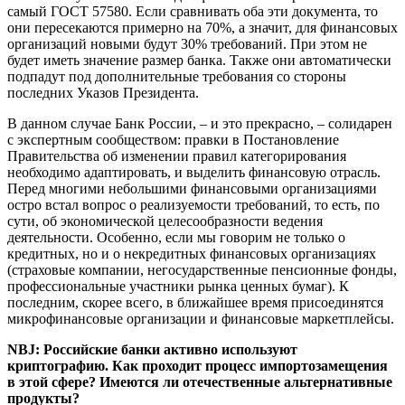
самый ГОСТ 57580. Если сравнивать оба эти документа, то
они пересекаются примерно на 70%, а значит, для финансовых
организаций новыми будут 30% требований. При этом не
будет иметь значение размер банка. Также они автоматически
подпадут под дополнительные требования со стороны
последних Указов Президента.
В данном случае Банк России, – и это прекрасно, – солидарен
с экспертным сообществом: правки в Постановление
Правительства об изменении правил категорирования
необходимо адаптировать, и выделить финансовую отрасль.
Перед многими небольшими финансовыми организациями
остро встал вопрос о реализуемости требований, то есть, по
сути, об экономической целесообразности ведения
деятельности. Особенно, если мы говорим не только о
кредитных, но и о некредитных финансовых организациях
(страховые компании, негосударственные пенсионные фонды,
профессиональные участники рынка ценных бумаг). К
последним, скорее всего, в ближайшее время присоединятся
микрофинансовые организации и финансовые маркетплейсы.
NBJ: Российские банки активно используют
криптографию. Как проходит процесс импортозамещения
в этой сфере? Имеются ли отечественные альтернативные
продукты?