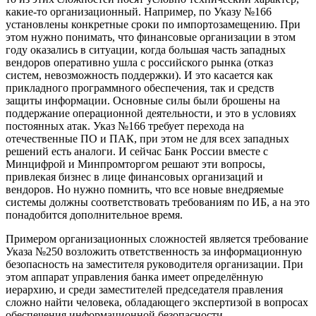
какие-то организационный. Например, по Указу №166
установлены конкретные сроки по импортозамещению. При
этом нужно понимать, что финансовые организации в этом
году оказались в ситуации, когда большая часть западных
вендоров оперативно ушла с российского рынка (отказ
систем, невозможность поддержки). И это касается как
прикладного программного обеспечения, так и средств
защиты информации. Основные силы были брошены на
поддержание операционной деятельности, и это в условиях
постоянных атак. Указ №166 требует перехода на
отечественные ПО и ПАК, при этом не для всех западных
решений есть аналоги. И сейчас Банк России вместе с
Минцифрой и Минпромторгом решают эти вопросы,
привлекая бизнес в лице финансовых организаций и
вендоров. Но нужно помнить, что все новые внедряемые
системы должны соответствовать требованиям по ИБ, а на это
понадобится дополнительное время.
Примером организационных сложностей является требование
Указа №250 возложить ответственность за информационную
безопасность на заместителя руководителя организации. При
этом аппарат управления банка имеет определённую
иерархию, и среди заместителей председателя правления
сложно найти человека, обладающего экспертизой в вопросах
обеспечения информационной безопасности.