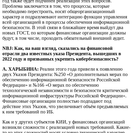
год также будет подчинён реализации этих вопросов.
Проблема заключается в том, что процессы, которые
необходимо перестроить, носят общеорганизационный
характер и подразумевают интеграцию функции управления
всей организацией в процессы обеспечения информационной
безопасности. В этой связи в ближайшее время выйдут два
новых ГОСТ, по которым финансовые организации должны
будут, в том числе, проходить обязательный внешний аудит.
NBJ: Как, на ваш взгляд, сказались на финансовой
отрасли два известных указа Президента, вышедших в
2022 году и призванных укрепить кибербезопасность?
А. ХАРЫБИНА:
Реалии этого года привели к появлению
двух Указов Президента: №250 «О дополнительных мерах по
обеспечению информационной безопасности Российской
Федерации» и №166 «О мерах по обеспечению
технологической независимости и безопасности критической
информационной инфраструктуры Российской Федерации».
Финансовые организации полностью подпадают под
действие этих Указов, что увеличивает объём предъявляемых
к ним требований по ИБ.
Как и у других субъектов КИИ, у финансовых организаций
возникли сложности с реализацией новых требований. Какие-
то из этих сложностей носят условно технический характер,