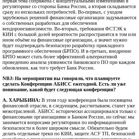
первая тема сопряжена с концептуальными изменениями в
регуляторике со стороны Банка России, а вторая складывается
сразу из нескольких потребностей. Во-первых, с уходом
зарубежных решений финансовые организации задумываются
о собственных разработках для обеспечения
вендоронезависимости. Во-вторых, требования ФСТЭК к
КИИ с большой долей вероятности распространятся в том или
ином объёме на финансовые организации, а значит нужно
будет подтверждать безопасную разработку прикладного
программного обеспечения (БРПО). И в-третьих, внедрение
БРПО может стать более эффективной альтернативой
проведению анализа уязвимости банковского ПО при каждом
обновлении, как того требует Банк России.
NBJ: На мероприятии вы говорили, что планируете
сделать Конференцию АБИСС ежегодной. Есть ли уже
понимание, какой будет следующая конференция?
А. ХАРЫБИНА:
В этом году конференция была посвящена
финансовой отрасли, в следующем, рассчитываем, станет уже
межотраслевой. АБИСС исторически ассоциировался только с
финансовыми организациями и Банком России, но сейчас мы
занимается вопросами регуляторики по информационной
безопасности в более широком смысле. Обязательно будем
делать отдельные треки по КИИ, защите АСУ ТП, безопасной