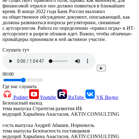
не существует правового поля, однако, как минимум, для
финансовой отралси оно должно появиться в ближайшее
время. В конце 2022 года Банк России выложил
на общественное обсуждение документ, описывающий, как
должны развиваться вопросы регуляторики, связанные
с аутсорсингом. Работа по определению «правил игры» в ИТ-
аутсорсинге в разрезе облаков идет. Важно, чтобы облачные-
провайдеры принимали в ней активное участие.
Cлушать тут
►
00:00
Где нас слушать
Podster
Youtube
RuTube
VK Видео
Безопасный выход
тема выпуска
Стратегия развития ИБ
ведущий
Харыбина Анастасия, AKTIV.CONSULTING
гость выпуска
Андрей Абашев, Норникель
тема выпуска
Безопасность поставщиков
ведущий
Харыбина Анастасия, AKTIV.CONSULTING