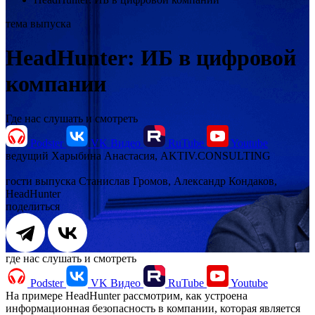
тема выпуска
HeadHunter: ИБ в цифровой
компании
Где нас слушать и смотреть
Podster
VK Видео
RuTube
Youtube
ведущий
Харыбина Анастасия, AKTIV.CONSULTING
гости выпуска
Станислав Громов, Александр Кондаков,
HeadHunter
поделиться
где нас слушать и смотреть
Podster
VK Видео
RuTube
Youtube
На примере HeadHunter рассмотрим, как устроена
информационная безопасность в компании, которая является