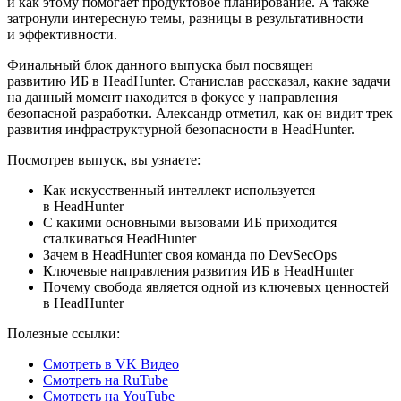
и как этому помогает продуктовое планирование. А также
затронули интересную темы, разницы в результативности
и эффективности.
Финальный блок данного выпуска был посвящен
развитию ИБ в HeadHunter. Станислав рассказал, какие задачи
на данный момент находится в фокусе у направления
безопасной разработки. Александр отметил, как он видит трек
развития инфраструктурной безопасности в HeadHunter.
Посмотрев выпуск, вы узнаете:
Как искусственный интеллект используется
в HeadHunter
С какими основными вызовами ИБ приходится
сталкиваться HeadHunter
Зачем в HeadHunter своя команда по DevSecOps
Ключевые направления развития ИБ в HeadHunter
Почему свобода является одной из ключевых ценностей
в HeadHunter
Полезные ссылки:
Смотреть в VK Видео
Смотреть на RuTube
Смотреть на YouTube