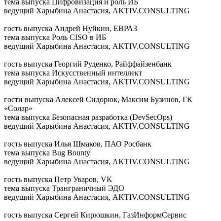
тема выпуска
Цифровизация и роль ИБ
ведущий
Харыбина Анастасия, AKTIV.CONSULTING
гость выпуска
Андрей Нуйкин, ЕВРАЗ
тема выпуска
Роль CISO в ИБ
ведущий
Харыбина Анастасия, AKTIV.CONSULTING
гость выпуска
Георгий Руденко, Райффайзенбанк
тема выпуска
Искусственный интеллект
ведущий
Харыбина Анастасия, AKTIV.CONSULTING
гости выпуска
Алексей Сидорюк, Максим Бузинов, ГК
«Солар»
тема выпуска
Безопасная разработка (DevSecOps)
ведущий
Харыбина Анастасия, AKTIV.CONSULTING
гость выпуска
Илья Шмаков, ПАО Росбанк
тема выпуска
Bug Bounty
ведущий
Харыбина Анастасия, AKTIV.CONSULTING
гость выпуска
Петр Уваров, VK
тема выпуска
Транграничный ЭДО
ведущий
Харыбина Анастасия, AKTIV.CONSULTING
гость выпуска
Сергей Кирюшкин, ГазИнформСервис