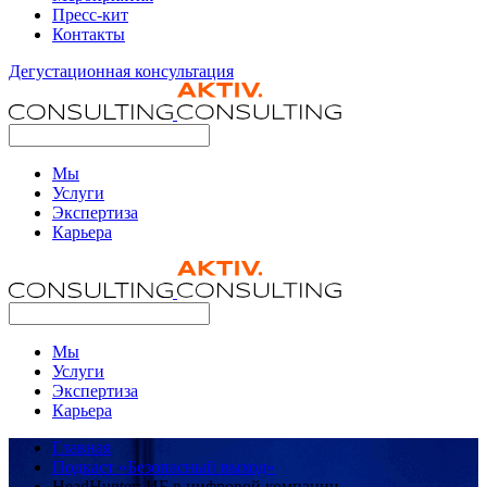
Пресс-кит
Контакты
Дегустационная консультация
Мы
Услуги
Экспертиза
Карьера
Мы
Услуги
Экспертиза
Карьера
Главная
Подкаст «Безопасный выход»
HeadHunter: ИБ в цифровой компании