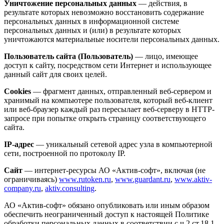
Уничтожение персональных данных
— действия, в
результате которых невозможно восстановить содержание
персональных данных в информационной системе
персональных данных и (или) в результате которых
уничтожаются материальные носители персональных данных.
Пользователь сайта (Пользователь)
— лицо, имеющее
доступ к сайту, посредством сети Интернет и использующее
данный сайт для своих целей.
Cookies
— фрагмент данных, отправленный веб-сервером и
хранимый на компьютере пользователя, который веб-клиент
или веб-браузер каждый раз пересылает веб-серверу в HTTP-
запросе при попытке открыть страницу соответствующего
сайта.
IP-адрес
— уникальный сетевой адрес узла в компьютерной
сети, построенной по протоколу IP.
Сайт
— интернет-ресурсы АО «Актив-софт», включая (не
ограничиваясь)
www.rutoken.ru
,
www.guardant.ru
,
www.aktiv-
company.ru
,
aktiv.consulting
.
АО «Актив-софт» обязано опубликовать или иным образом
обеспечить неограниченный доступ к настоящей Политике
обработки персональных данных в соответствии с ч.2 ст.18.1.