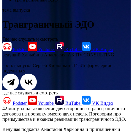
тема выпуска
Транграничный ЭДО
Где нас слушать и смотреть
Podster
Youtube
RuTube
VK Видео
ведущий
Харыбина Анастасия, AKTIV.CONSULTING
гость выпуска
Сергей Кирюшкин, ГазИнформСервис
поделиться
где нас слушать и смотреть
Podster
Youtube
RuTube
VK Видео
42 минуты на заключение двухстороннего трансграничного
договора на поставку вместо двух недель. Поговорим про
преимущества и нюансы реализации трансграничного ЭДО.
Ведущая подкаста Анастасия Харыбина и приглашенный