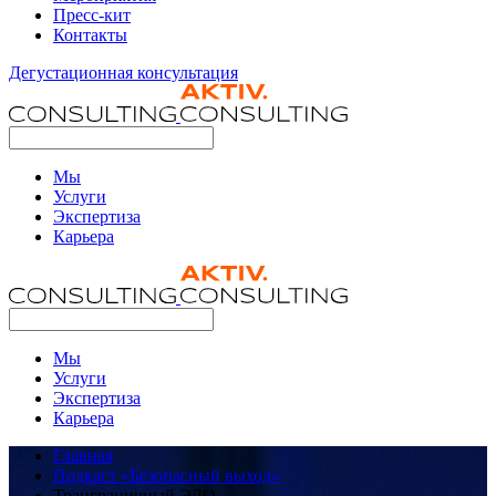
Пресс-кит
Контакты
Дегустационная консультация
Мы
Услуги
Экспертиза
Карьера
Мы
Услуги
Экспертиза
Карьера
Главная
Подкаст «Безопасный выход»
Транграничный ЭДО