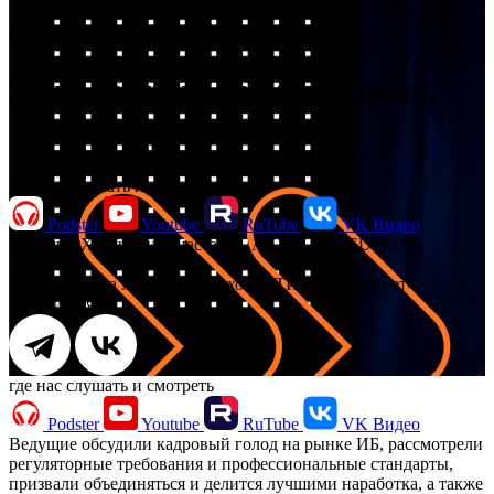
тема выпуска
Кадровый голод в головах,
а не в людях
Где нас слушать и смотреть
Podster
Youtube
RuTube
VK Видео
ведущий
Харыбина Анастасия, AKTIV.CONSULTING
гость выпуска
Алексей Петухов, НТИ «Энерджинет»
поделиться
где нас слушать и смотреть
Podster
Youtube
RuTube
VK Видео
Ведущие обсудили кадровый голод на рынке ИБ, рассмотрели
регуляторные требования и профессиональные стандарты,
призвали объединяться и делится лучшими наработка, а также