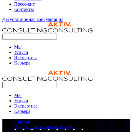
Пресс-кит
Контакты
Дегустационная консультация
Мы
Услуги
Экспертиза
Карьера
Мы
Услуги
Экспертиза
Карьера
Главная
Подкаст «Безопасный выход»
Кадровый голод в головах, а не в людях