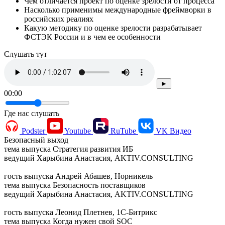
Чем отличается проект по оценке зрелости от процесса
Насколько применимы международные фреймворки в
российских реалиях
Какую методику по оценке зрелости разрабатывает
ФСТЭК России и в чем ее особенности
Cлушать тут
►
00:00
Где нас слушать
Podster
Youtube
RuTube
VK Видео
Безопасный выход
тема выпуска
Стратегия развития ИБ
ведущий
Харыбина Анастасия, AKTIV.CONSULTING
гость выпуска
Андрей Абашев, Норникель
тема выпуска
Безопасность поставщиков
ведущий
Харыбина Анастасия, AKTIV.CONSULTING
гость выпуска
Леонид Плетнев, 1С-Битрикс
тема выпуска
Когда нужен свой SOC