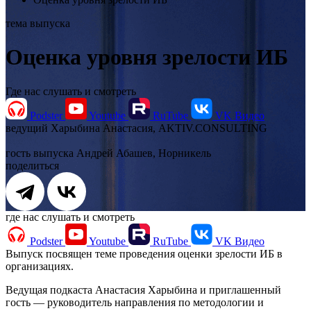
тема выпуска
Оценка уровня зрелости ИБ
Где нас слушать и смотреть
Podster
Youtube
RuTube
VK Видео
ведущий
Харыбина Анастасия, AKTIV.CONSULTING
гость выпуска
Андрей Абашев, Норникель
поделиться
где нас слушать и смотреть
Podster
Youtube
RuTube
VK Видео
Выпуск посвящен теме проведения оценки зрелости ИБ в
организациях.
Ведущая подкаста Анастасия Харыбина и приглашенный
гость — руководитель направления по методологии и