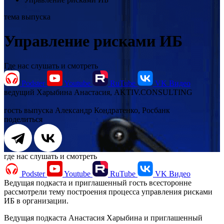
тема выпуска
Управление рисками ИБ
Где нас слушать и смотреть
Podster
Youtube
RuTube
VK Видео
ведущий
Харыбина Анастасия, AKTIV.CONSULTING
гость выпуска
Александр Кондратенко, Росбанк
поделиться
где нас слушать и смотреть
Podster
Youtube
RuTube
VK Видео
Ведущая подкаста и приглашенный гость всесторонне
рассмотрели тему построения процесса управления рисками
ИБ в организации.
Ведущая подкаста Анастасия Харыбина и приглашенный