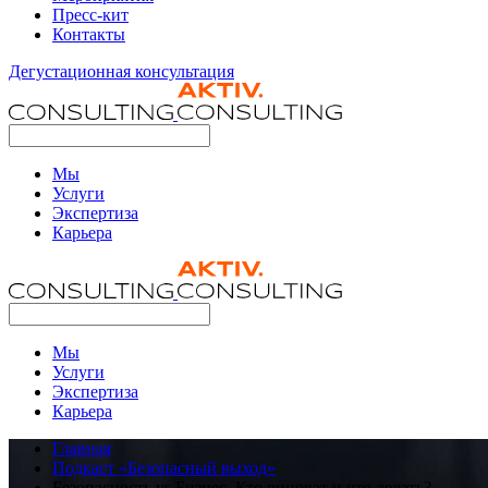
Пресс-кит
Контакты
Дегустационная консультация
Мы
Услуги
Экспертиза
Карьера
Мы
Услуги
Экспертиза
Карьера
Главная
Подкаст «Безопасный выход»
Безопасность vs Бизнес. Кто виноват и что делать?