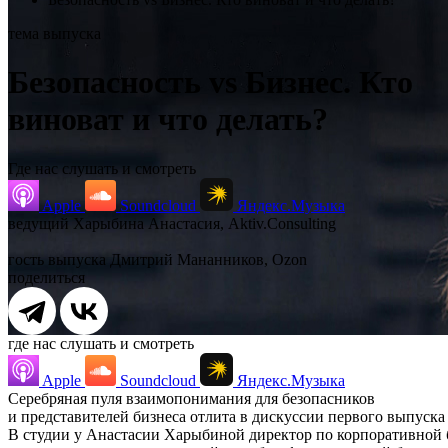
тема выпуска
Безопасность vs Бизнес. Кто
виноват и что делать?
Где нас слушать и смотреть
Apple
Soundcloud
Яндекс.Музыка
ведущий
Харыбина Анастасия, Aktiv.Consulting
гость выпуска
Дмитрий Мананников, Ozon
поделиться
где нас слушать и смотреть
Apple
Soundcloud
Яндекс.Музыка
Серебряная пуля взаимопонимания для безопасников
и представителей бизнеса отлита в дискуссии первого выпуска
В студии у Анастасии Харыбиной директор по корпоративной 