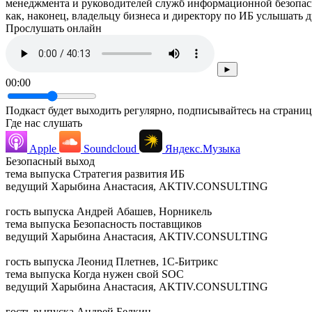
менеджмента и руководителей служб информационной безопасн
как, наконец, владельцу бизнеса и директору по ИБ услышать д
Прослушать онлайн
►
00:00
Подкаст будет выходить регулярно, подписывайтесь на страниц
Где нас слушать
Apple
Soundcloud
Яндекс.Музыка
Безопасный выход
тема выпуска
Стратегия развития ИБ
ведущий
Харыбина Анастасия, AKTIV.CONSULTING
гость выпуска
Андрей Абашев, Норникель
тема выпуска
Безопасность поставщиков
ведущий
Харыбина Анастасия, AKTIV.CONSULTING
гость выпуска
Леонид Плетнев, 1С-Битрикс
тема выпуска
Когда нужен свой SOC
ведущий
Харыбина Анастасия, AKTIV.CONSULTING
гость выпуска
Андрей Белкин